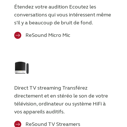
Latinoamérica
Netherlands
Étendez votre audition Ecoutez les
New Zealand
Norge
conversations qui vous intéressent même
s’il y a beaucoup de bruit de fond.
Schweiz
Suisse
ReSound Micro Mic
Suomi
Sverige
Türkçe
United Kingdom
United States
Österreich
عربي
日本
Direct TV streaming Transférez
directement et en stéréo le son de votre
télévision, ordinateur ou système HiFi à
vos appareils auditifs.
ReSound TV Streamers