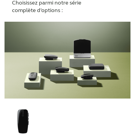
Choisissez parmi notre série
complète d’options :
MONDE PROFESSIONNEL
SUISSE
Australia
Brasil
Canada
Česká republika
China
Danmark
Deutschland
España
France
India
International
Italia
Kazakhstan
Korea