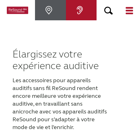
Appareils auditifs
Appareils auditifs
Élargissez votre
expérience auditive
Perte auditive
Les accessoires pour appareils
auditifs sans fil ReSound rendent
Support & Assistance
encore meilleure votre expérience
auditive, en travaillant sans
Pourquoi choisir ReSound
anicroche avec vos appareils auditifs
ReSound pour s’adapter à votre
mode de vie et l’enrichir.
BLOG